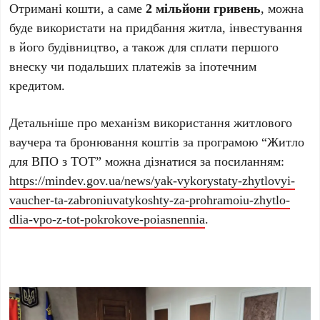
Отримані кошти, а саме
2 мільйони гривень
, можна
буде використати на придбання житла, інвестування
в його будівництво, а також для сплати першого
внеску чи подальших платежів за іпотечним
кредитом.
Детальніше про механізм використання житлового
ваучера та бронювання коштів за програмою “Житло
для ВПО з ТОТ” можна дізнатися за посиланням:
https://mindev.gov.ua/news/yak-vykorystaty-zhytlovyi-
vaucher-ta-zabroniuvatykoshty-za-prohramoiu-zhytlo-
dlia-vpo-z-tot-pokrokove-poiasnennia
.