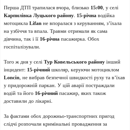
Перша ДТП трапилася вчора, близько
15:00
, у селі
Карпилівка Луцького району
.
15-річна
водійка
мотоцикла
Lifan
не впоралася з керуванням, з’їхала
на узбіччя та впала. Травми отримали як сама
дівчина, так і її
16-річна
пасажирка. Обох
госпіталізували.
Того ж дня у селі
Тур Ковельського району
інший
інцидент:
15-річний
школяр, керуючи мотоциклом
Loncin
, не вибрав безпечної швидкості руху та в’їхав
у придорожній паркан. У цій аварії постраждали
водій та його
16-річний
пасажир, яких також
доставили до лікарні.
За фактами обох дорожньо-транспортних пригод
слідчі розпочали кримінальні провадження за