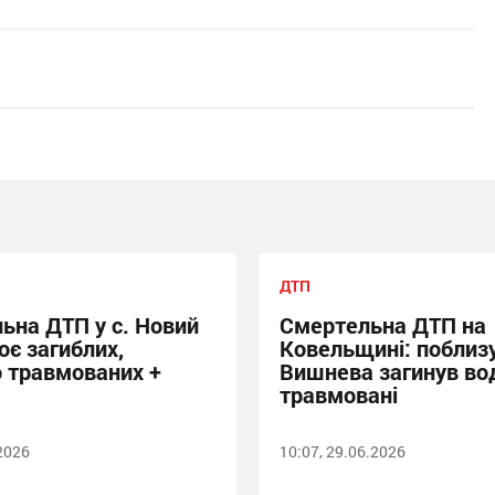
ДТП
ьна ДТП у с. Новий
Смертельна ДТП на
оє загиблих,
Ковельщині: поблиз
 травмованих +
Вишнева загинув вод
травмовані
.2026
10:07, 29.06.2026