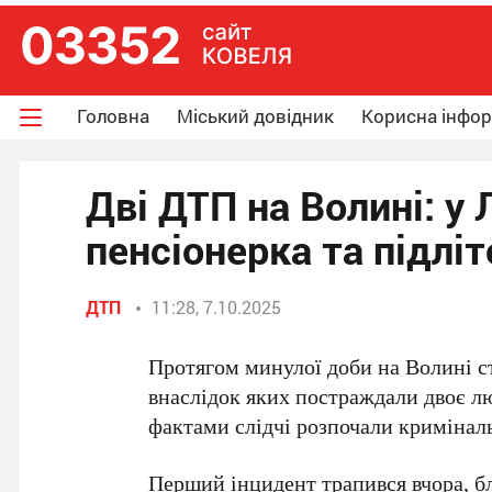
Головна
Міський довідник
Корисна інфо
Дві ДТП на Волині: у
пенсіонерка та підліт
ДТП
11:28, 7.10.2025
Протягом минулої доби на Волині с
внаслідок яких постраждали двоє л
фактами слідчі розпочали кримінал
Перший інцидент трапився вчора, б