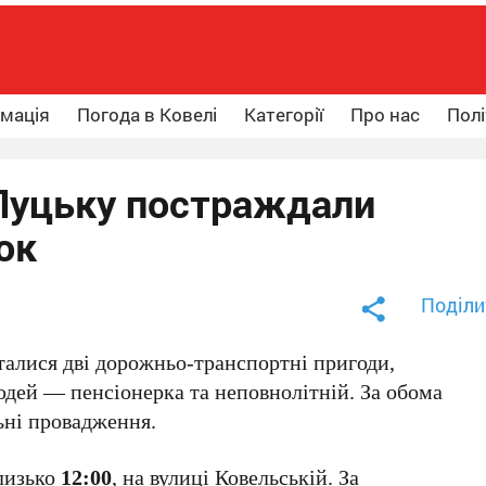
рмація
Погода в Ковелі
Категорії
Про нас
Полі
 Луцьку постраждали
ок
Поділи
талися дві дорожньо-транспортні пригоди,
юдей — пенсіонерка та неповнолітній. За обома
ьні провадження.
лизько
12:00
, на вулиці Ковельській. За