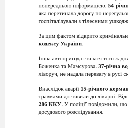
попередньою інформацією,
54-річ
яка перетинала дорогу по нерегуль
госпіталізували з тілесними ушкод
За цим фактом відкрито криміналь
кодексу України
.
Інша автопригода сталася того ж дн
Боженка та Мамсурова.
37-річна в
ліворуч, не надала перевагу в русі с
Внаслідок аварії
15-річного керма
травмами доставили до лікарні. Від
286 ККУ
. У поліції повідомили, що
досудового розслідування.