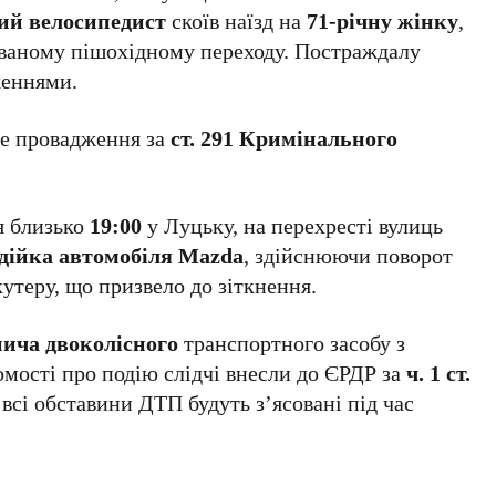
ний велосипедист
скоїв наїзд на
71-річну жінку
,
ованому пішохідному переходу. Постраждалу
женнями.
не провадження за
ст. 291 Кримінального
я близько
19:00
у Луцьку, на перехресті вулиць
одійка автомобіля Mazda
, здійснюючи поворот
кутеру, що призвело до зіткнення.
нича двоколісного
транспортного засобу з
омості про подію слідчі внесли до ЄРДР за
ч. 1 ст.
 всі обставини ДТП будуть з’ясовані під час