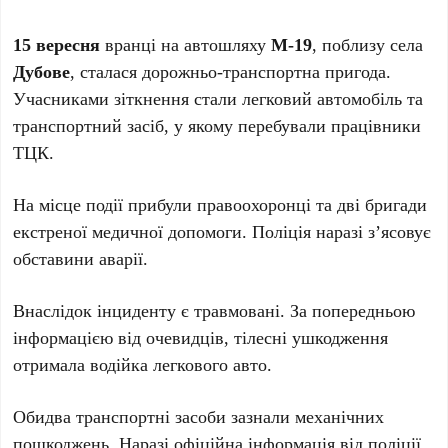
15 вересня
вранці на автошляху
М-19
, поблизу села
Дубове
, сталася дорожньо-транспортна пригода.
Учасниками зіткнення стали легковий автомобіль та
транспортний засіб, у якому перебували працівники
ТЦК.
На місце події прибули правоохоронці та дві бригади
екстреної медичної допомоги. Поліція наразі з’ясовує
обставини аварії.
Внаслідок інциденту є травмовані. За попередньою
інформацією від очевидців, тілесні ушкодження
отримала водійка легкового авто.
Обидва транспортні засоби зазнали механічних
пошкоджень. Наразі офіційна інформація від поліції