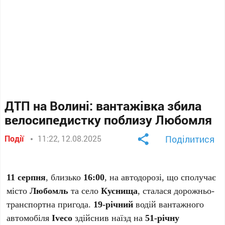
ДТП на Волині: вантажівка збила
велосипедистку поблизу Любомля
Події
11:22, 12.08.2025
Поділитися
11 серпня
, близько
16:00
, на автодорозі, що сполучає
місто
Любомль
та село
Куснища
, сталася дорожньо-
транспортна пригода.
19-річний
водій вантажного
автомобіля
Iveco
здійснив наїзд на
51-річну