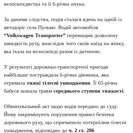
велосипедистка та її 6-річна онука.
За даними слідства, подія сталася вдень на одній із
автодоріг села Пульмо. Водій автомобіля
“Volkswagen Transporter”
перевищив дозволену
швидкість руху, внаслідок чого скоїв наїзд на жінку,
яка їхала на велосипеді разом із дитиною.
У результаті дорожньо-транспортної пригоди
найбільше постраждала 6-річна дівчинка, яка
отримала
тяжкі тілесні ушкодження
. Її 65-річна
бабуся зазнала травм
середнього ступеня тяжкості
.
Обвинувальний акт щодо водія передано до суду.
Йому інкримінують порушення правил безпеки
дорожнього руху, що спричинило потерпілим тілесні
ушкодження, відповідно до
ч. 2 ст. 286