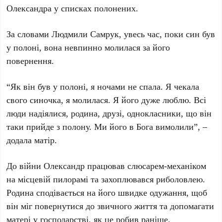
Олександра у списках полонених.
За словами Людмили Самрук, увесь час, поки син був
у полоні, вона невпинно молилася за його
повернення.
“Як він був у полоні, я ночами не спала. Я чекала
свого синочка, я молилася. Я його дуже люблю. Всі
люди надіялися, родина, друзі, однокласники, що він
таки прийде з полону. Ми його в Бога вимолили”, –
додала матір.
До війни Олександр працював слюсарем-механіком
на місцевій пилорамі та захоплювався риболовлею.
Родина сподівається на його швидке одужання, щоб
він міг повернутися до звичного життя та допомагати
матері у господарстві, як це робив раніше.