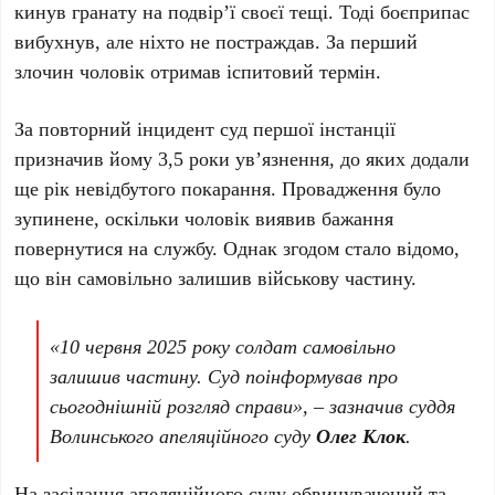
кинув гранату на подвір’ї своєї тещі. Тоді боєприпас
вибухнув, але ніхто не постраждав. За перший
злочин чоловік отримав іспитовий термін.
За повторний інцидент суд першої інстанції
призначив йому 3,5 роки ув’язнення, до яких додали
ще рік невідбутого покарання. Провадження було
зупинене, оскільки чоловік виявив бажання
повернутися на службу. Однак згодом стало відомо,
що він самовільно залишив військову частину.
«10 червня 2025 року солдат самовільно
залишив частину. Суд поінформував про
сьогоднішній розгляд справи», – зазначив суддя
Волинського апеляційного суду
Олег Клок
.
На засідання апеляційного суду обвинувачений та