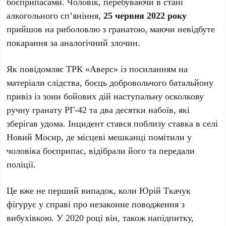
боєприпасами. Чоловік, перебуваючи в стані
алкогольного сп’яніння,
25 червня 2022 року
прийшов на риболовлю з гранатою, маючи невідбуте
покарання за аналогічний злочин.
Як повідомляє ТРК «Аверс» із посиланням на
матеріали слідства, боєць добровольчого батальйону
привіз із зони бойових дій наступальну осколкову
ручну гранату РГ-42 та два десятки набоїв, які
зберігав удома. Інцидент стався поблизу ставка в селі
Новий Мосир, де місцеві мешканці помітили у
чоловіка боєприпас, відібрали його та передали
поліції.
Це вже не перший випадок, коли Юрій Ткачук
фігурує у справі про незаконне поводження з
вибухівкою. У 2020 році він, також напідпитку,