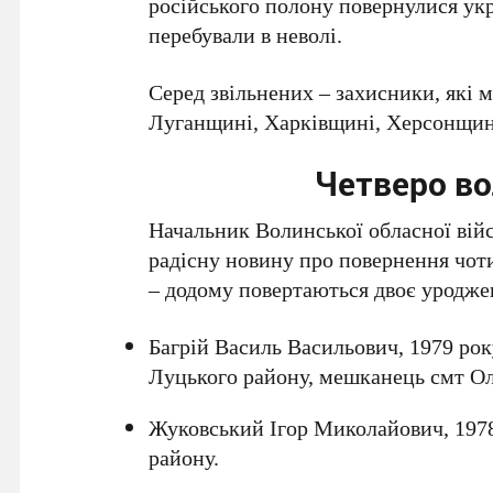
російського полону повернулися укра
перебували в неволі.
Серед звільнених – захисники, які
Луганщині, Харківщині, Херсонщині
Четверо во
Начальник Волинської обласної війс
радісну новину про повернення чот
– додому повертаються двоє уроджен
Багрій Василь Васильович, 1979 ро
Луцького району, мешканець смт О
Жуковський Ігор Миколайович, 1978
району.