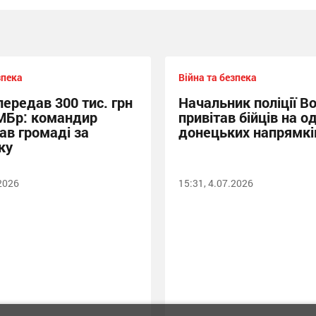
зпека
Війна та безпека
передав 300 тис. грн
Начальник поліції Во
МБр: командир
привітав бійців на о
ав громаді за
донецьких напрямкі
ку
.2026
15:31, 4.07.2026