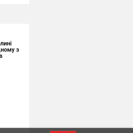
лині
дному з
в