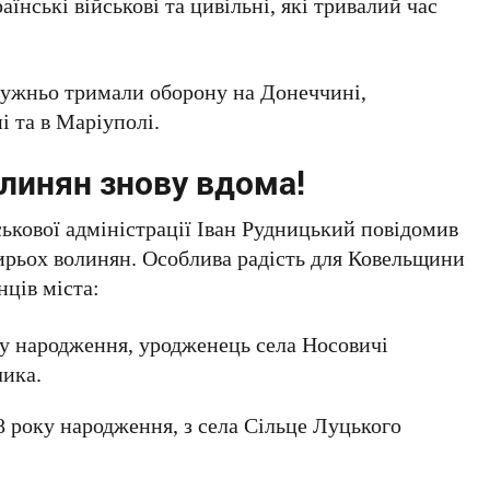
їнські військові та цивільні, які тривалий час
 мужньо тримали оборону на Донеччині,
 та в Маріуполі.
линян знову вдома!
ькової адміністрації Іван Рудницький повідомив
ирьох волинян. Особлива радість для Ковельщини
ців міста:
ку народження, уродженець села Носовичі
лика.
 року народження, з села Сільце Луцького