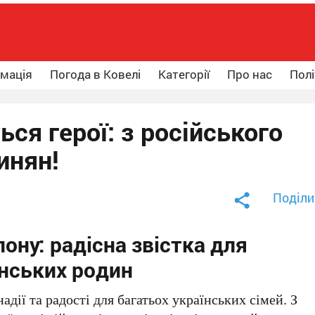
рмація
Погода в Ковелі
Категорії
Про нас
Полі
ся герої: з російського
инян!
Поділи
ону: радісна звістка для
нських родин
адії та радості для багатьох українських сімей. З