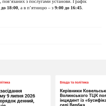
, пов’язаних з послугами установи. Графік
 до 18:00
, а в п’ятницю – з
9:00 до 16:45
.
літика
Влада та політика
 засідання
Керівники Ковельськ
Волинського ТЦК по
му 9 липня 2026
інцидент із «бусифік
порядок денний,
селі Вербка
ція