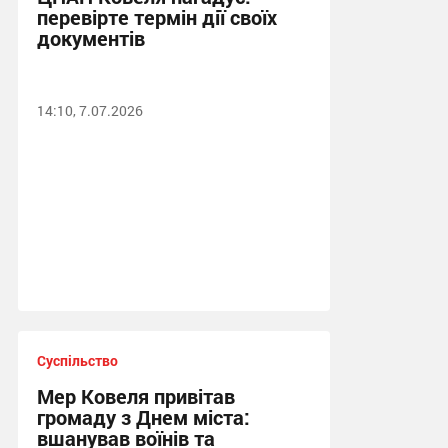
перевірте термін дії своїх
документів
14:10, 7.07.2026
Суспільство
Мер Ковеля привітав
громаду з Днем міста:
вшанував воїнів та