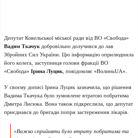
Депутат Ковельської міської ради від ВО «Свобода»
Вадим Ткачук
добровільно долучився до лав
Збройних Сил України. Цю інформацію оприлюднила
його колега, заступниця голови фракції ВО
«Свобода»
Ірина Луцик
, повідомляє «ВолиньUA».
У своєму дописі Ірина Луцик зазначила, що рішення
Вадима Ткачука було зумовлене втратою побратима
Дмитра Лисюка. Вона також підкреслила, що депутат
приєднався до бригади попри застереження лікарів.
«Важко сприйняти було втрату побратима та