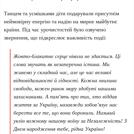
Танцем та усмішками діти подарували присутнім
неймовірну енергію та надію на мирне майбутнє
країни. Під час урочистостей було озвучено
звернення, що підкреслює важливість події:
Жовто-блакитне серце ніколи не здається. Ці
слова звучать як незаперечна істина. Ми
живемо у складний час, але це час великої
відповідальності й гідності. Кожна хвилина
свободи, кожен ранок миру здобуті нашими
захисниками. А пам’ять про тих, хто віддав
життя за Україну, назавжди зобов’язує нас
берегти все те, що вони боронили. Низький
уклін кожному нашому воїну за Незалежність! З
Днем народження тебе, рідна Україно!