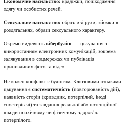
Економічне насильство:
крадіжки, пошкодження
одягу чи особистих речей.
Сексуальне насильство:
образливі рухи, зйомки в
роздягальнях, образи сексуального характеру.
Окремо виділяють
кібербулінг
— цькування з
використанням електронних комунікацій, зокрема
залякування в соцмережах чи публікація
принизливих фото та відео.
Не кожен конфлікт є булінгом. Ключовими ознаками
цькування є
систематичність
(повторюваність дій),
наявність сторін (кривдник, потерпілий, іноді
спостерігачі) та завдання реальної або потенційної
шкоди психічному чи фізичному здоров’ю
потерпілого.