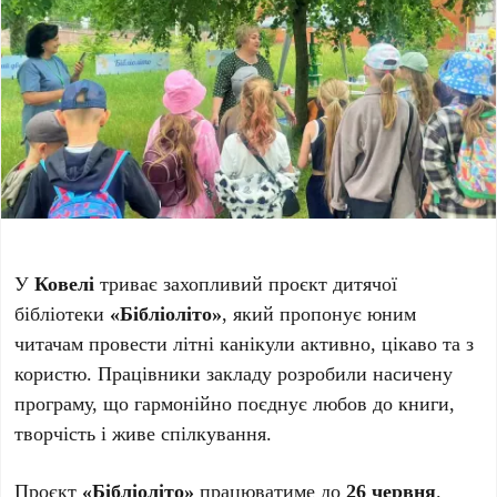
У
Ковелі
триває захопливий проєкт дитячої
бібліотеки
«Бібліоліто»
, який пропонує юним
читачам провести літні канікули активно, цікаво та з
користю. Працівники закладу розробили насичену
програму, що гармонійно поєднує любов до книги,
творчість і живе спілкування.
Проєкт
«Бібліоліто»
працюватиме до
26 червня
.