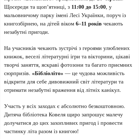
Щосереди та щоп’ятниці, з
11:00 до 15:00
, у
мальовничому парку імені Лесі Українки, поруч із
книгозбірнею, на дітей віком
6–11 років
чекають
незабутні пригоди.
На учасників чекають зустрічі з героями улюблених
книжок, веселі літературні ігри та вікторини, цікаві
творчі заняття, яскраві фотозони та багато приємних
сюрпризів.
«Бібліоліто»
— це чудова можливість
відкрити для себе дивовижний світ літератури та
отримати незабутні враження від літніх канікул.
Участь у всіх заходах є абсолютно безкоштовною.
Дитяча бібліотека Ковеля щиро запрошує малечу
долучатися до цих захопливих пригод і провести
частинку літа разом із книгою!