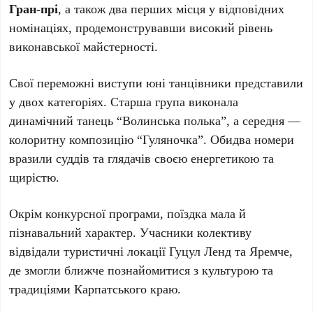
Гран-прі
, а також два перших місця у відповідних
номінаціях, продемонструвавши високий рівень
виконавської майстерності.
Свої переможні виступи юні танцівники представили
у двох категоріях. Старша група виконала
динамічний танець “Волинська полька”, а середня —
колоритну композицію “Гуляночка”. Обидва номери
вразили суддів та глядачів своєю енергетикою та
щирістю.
Окрім конкурсної програми, поїздка мала й
пізнавальний характер. Учасники колективу
відвідали туристичні локації Гуцул Ленд та Яремче,
де змогли ближче познайомитися з культурою та
традиціями Карпатського краю.