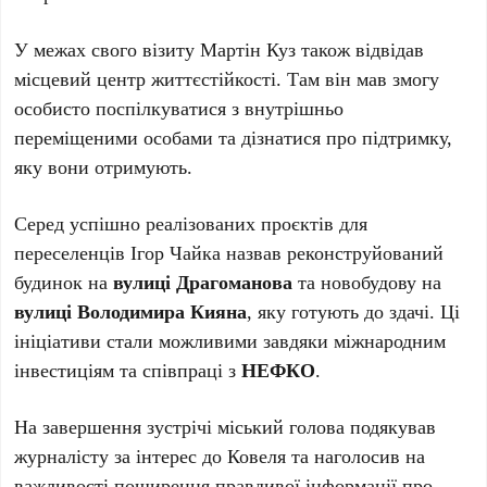
У межах свого візиту Мартін Куз також відвідав
місцевий центр життєстійкості. Там він мав змогу
особисто поспілкуватися з внутрішньо
переміщеними особами та дізнатися про підтримку,
яку вони отримують.
Серед успішно реалізованих проєктів для
переселенців Ігор Чайка назвав реконструйований
будинок на
вулиці Драгоманова
та новобудову на
вулиці Володимира Кияна
, яку готують до здачі. Ці
ініціативи стали можливими завдяки міжнародним
інвестиціям та співпраці з
НЕФКО
.
На завершення зустрічі міський голова подякував
журналісту за інтерес до Ковеля та наголосив на
важливості поширення правдивої інформації про