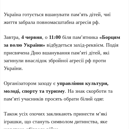
Україна готується вшанувати пам’ять дітей, чиї
життя забрала повномасштабна агресія рф.
Завтра,
4 червня
, о
11:00
біля пам’ятника
«Борцям
за волю України»
відбудеться захід-реквієм. Подія
присвячена Дню вшанування пам’яті дітей, які
загинули внаслідок збройної агресії рф проти
України.
Організатором заходу є
управління культури,
молоді, спорту та туризму
. На знак скорботи та
пам’яті учасників просять обрати білий одяг.
Також усіх охочих закликають принести м’які
іграшки, що стануть символом дитинства, яке
жорстоко обірвала війна.